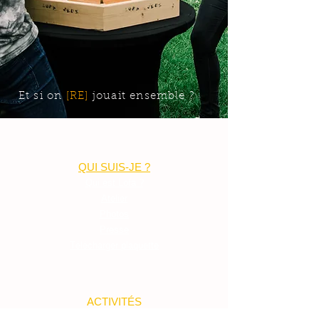
Et si on
[RE]
jouait ensemble ?
QUI SUIS-JE ?
Qui est Lofa ?
Atelier
Photos
Presse
Télécharger plaquette
ACTIVITÉS
Location