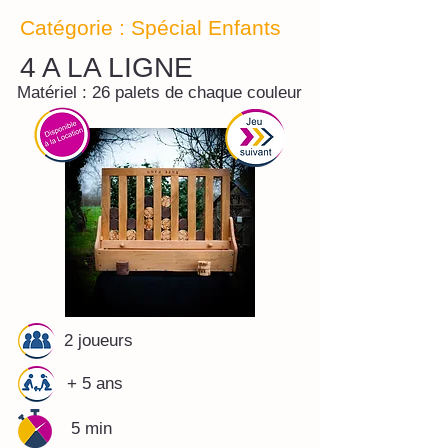
Catégorie : Spécial Enfants
4 A LA LIGNE
Matériel : 26 palets de chaque couleur
2 joueurs
+ 5 ans
5 min