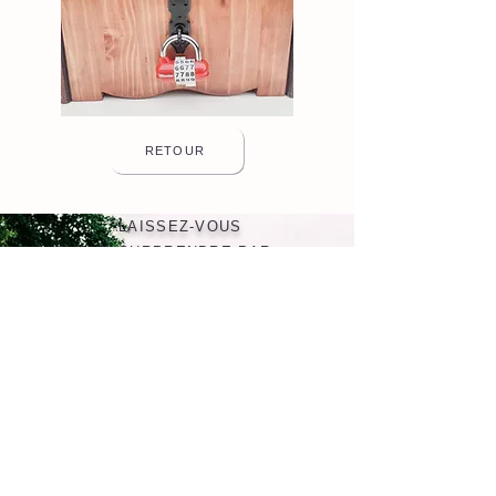
RETOUR
LAISSEZ-VOUS
SURPRENDRE PAR
CHALEUREUX
L'UNIVERS
ET
INTERGENERATIONNEL
DES JEUX EN BOIS