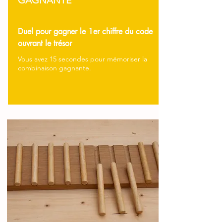
GAGNANTE
Duel pour gagner le 1er chiffre du code
ouvrant le trésor
Vous avez 15 secondes pour mémoriser la
combinaison gagnante.