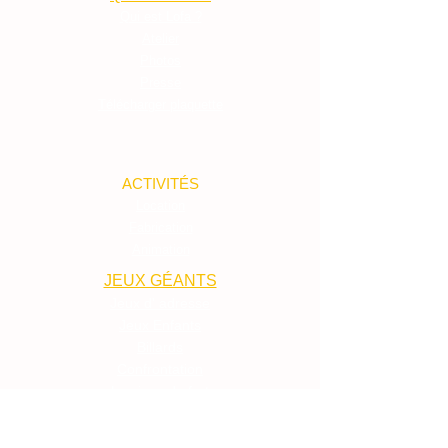
Qui est Lofa ?
Atelier
Photos
Presse
Télécharger plaquette
ACTIVITÉS
Location
Fabrication
Animation
JEUX GÉANTS
Jeux d' adresse
Jeux Enfants
Billards
Confrontation
Les jeux du fort
Choisir ses jeux