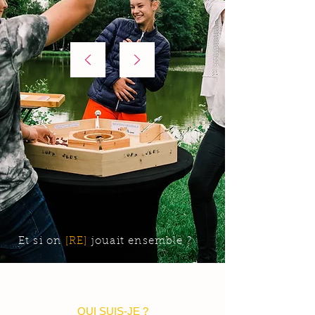
Et si on
[RE]
jouait ensemble ?
QUI SUIS-JE ?