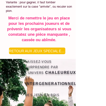
Variante : pour gagner, il faut tomber
exactement sur la case "arrivée", ou reculer son
pion.
Merci de remettre le jeu en place
pour les prochains joueurs et de
prévenir les organisateurs si vous
constatez une pièce manquante ,
cassée ou abîmée.
RETOUR AUX JEUX SPECIAL ENFANTS
LAISSEZ-VOUS
SURPRENDRE PAR
CHALEUREUX
L'UNIVERS
ET
INTERGENERATIONNEL
DES JEUX EN BOIS