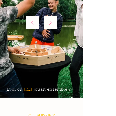
Et si on
[RE]
jouait ensemble ?
QUI SUIS-JE ?