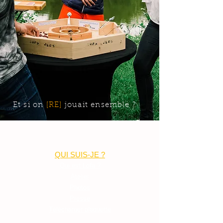
Et si on
[RE]
jouait ensemble ?
QUI SUIS-JE ?
Qui est Lofa ?
Atelier
Photos
Presse
Télécharger plaquette