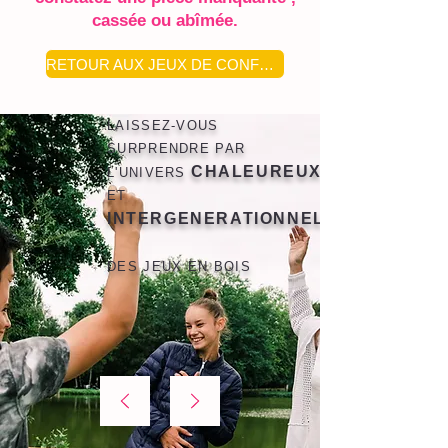
cassée ou abîmée.
RETOUR AUX JEUX DE CONFRONTATION
LAISSEZ-VOUS
SURPRENDRE PAR
CHALEUREUX
L'UNIVERS
ET
INTERGENERATIONNEL
DES JEUX EN BOIS