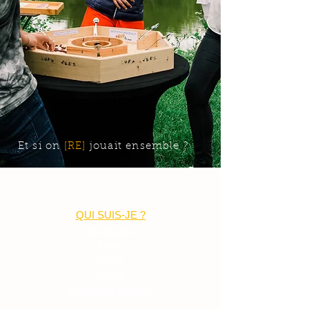
Et si on
[RE]
jouait ensemble ?
QUI SUIS-JE ?
Qui est Lofa ?
Atelier
Photos
Presse
Télécharger plaquette