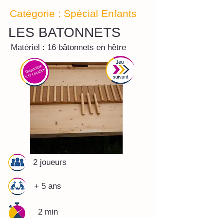
Catégorie : Spécial Enfants
LES BATONNETS
Matériel : 16 bâtonnets en hêtre
2 joueurs
+ 5 ans
2 min